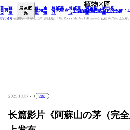
首
首
展览概
通
通
展览亮
展览亮
展示构
展示构
首页
通知
展览亮点
展示构成
JP
生命的循环与手工技艺的传承
页
页
况
知
知
点
点
成
成
首页
-
通知
-
长篇影片《阿蘇山の茅（完全版）/ The Kaya at Mt. Aso Full version》已在 YouTube 上发布
东
东
京
京
东京
展
展
展会
会
会
信息
信
信
息
息
神
神
户
户
神户
展
展
展会
会
会
信息
信
信
息
息
2025.10.07
消息
长篇影片《阿蘇山の茅（完全版）/ The 
上发布。