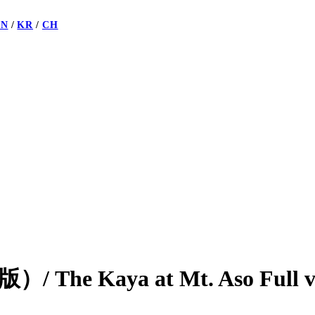
EN
KR
CH
。
Kaya at Mt. Aso Full ve