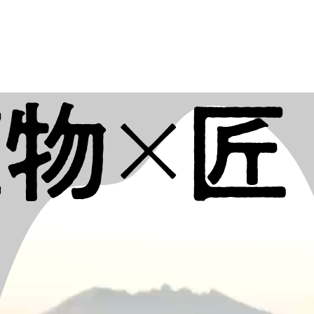
匠
るいのち、
つなぐ手しごと
植物×匠
めぐるいのち、
つなぐ手しごと
東京会
神戸会
場
場
東京会
神戸会
場
場