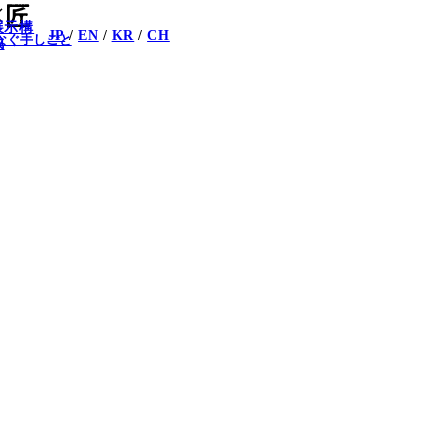
展示構
JP
EN
KR
CH
なぐ手しごと
成