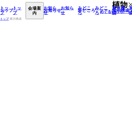
トッ
トッ
会場案
お知ら
お知ら
みどこ
みどこ
展示構
トップ
お知らせ
みどころ
展示構成
めぐるいのち、
つ
プ
プ
内
せ
せ
ろ
ろ
成
トップ
-
展示構成
東
東
京
東京
京
会
会場
会
場
場
神
神
戸
神戸
戸
会
会場
会
場
場