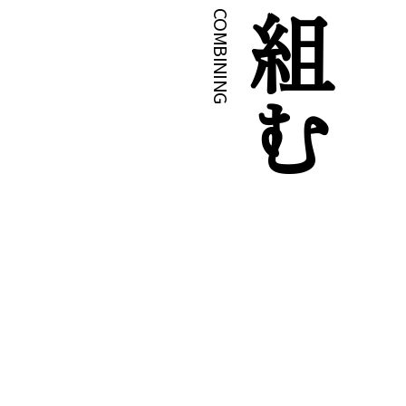
COMBINING
組む