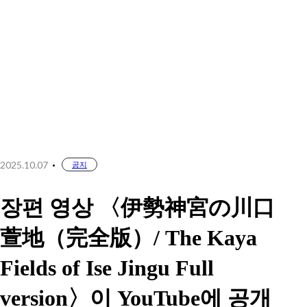
匠
도는 생명,
이어주는 수작업
植物×匠
돌고 도는 생명,
이어주는 수작업
2025.10.07
공지
장편 영상 〈伊勢神宮の川口
도쿄 전시
고베 전시
장
장
도쿄 전시
고베 전시
萱地（完全版）/ The Kaya
장
장
Fields of Ise Jingu Full
version〉이 YouTube에 공개