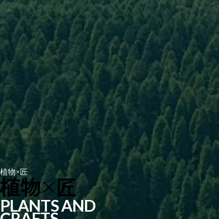
植物×匠
PLANTS AND
CRAFTS